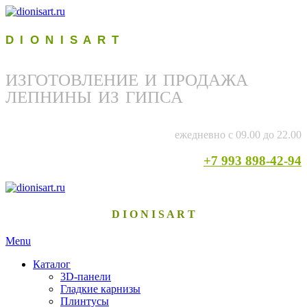
D I O N I S A R T
ИЗГОТОВЛЕНИЕ И ПРОДАЖА
ЛЕПНИНЫ ИЗ ГИПСА
ежедневно с 09.00 до 22.00
+7 993 898-42-94
D I O N I S A R T
Menu
Каталог
3D-панели
Гладкие карнизы
Плинтусы