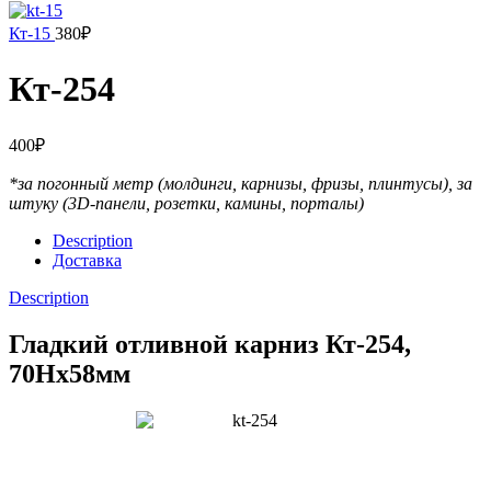
Кт-15
380
₽
Кт-254
400
₽
*за погонный метр (молдинги, карнизы, фризы, плинтусы),
за
штуку (3D-панели, розетки, камины, порталы)
Description
Доставка
Description
Гладкий отливной карниз Кт-254,
70Hx58мм