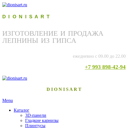
D I O N I S A R T
ИЗГОТОВЛЕНИЕ И ПРОДАЖА
ЛЕПНИНЫ ИЗ ГИПСА
ежедневно с 09.00 до 22.00
+7 993 898-42-94
D I O N I S A R T
Menu
Каталог
3D-панели
Гладкие карнизы
Плинтусы