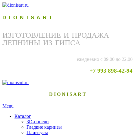
D I O N I S A R T
ИЗГОТОВЛЕНИЕ И ПРОДАЖА
ЛЕПНИНЫ ИЗ ГИПСА
ежедневно с 09.00 до 22.00
+7 993 898-42-94
D I O N I S A R T
Menu
Каталог
3D-панели
Гладкие карнизы
Плинтусы