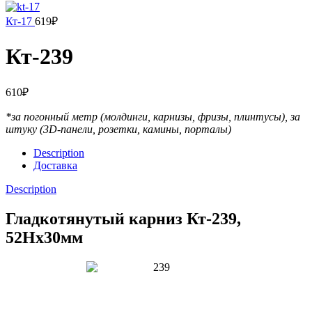
Кт-17
619
₽
Кт-239
610
₽
*за погонный метр (молдинги, карнизы, фризы, плинтусы),
за
штуку (3D-панели, розетки, камины, порталы)
Description
Доставка
Description
Гладкотянутый карниз Кт-239,
52Hx30мм