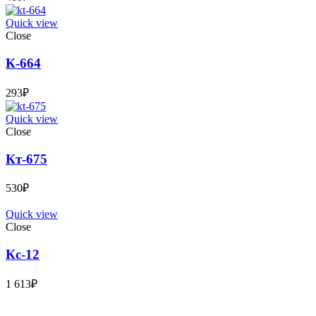
Quick view
Close
К-664
293
₽
Quick view
Close
Кт-675
530
₽
Quick view
Close
Кс-12
1 613
₽