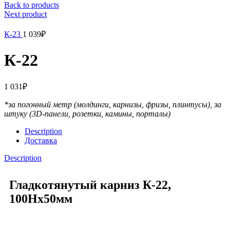
Back to products
Next product
К-23
1 039
₽
К-22
1 031
₽
*за погонный метр (молдинги, карнизы, фризы, плинтусы),
за
штуку (3D-панели, розетки, камины, порталы)
Description
Доставка
Description
Гладкотянутый карниз К-22,
100Hx50мм