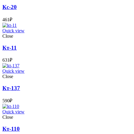
Кс-20
461
₽
Quick view
Close
Кт-11
631
₽
Quick view
Close
Кт-137
590
₽
Quick view
Close
Кт-110