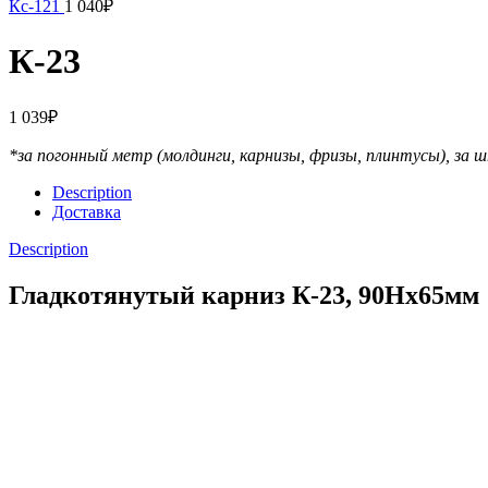
Кс-121
1 040
₽
К-23
1 039
₽
*за погонный метр (молдинги, карнизы, фризы, плинтусы),
за ш
Description
Доставка
Description
Гладкотянутый карниз К-23, 90Hx65мм