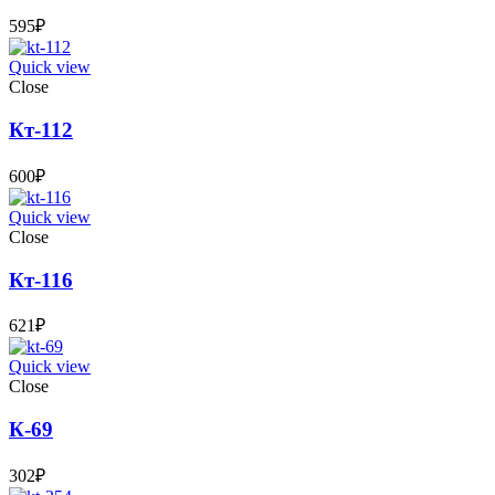
595
₽
Quick view
Close
Кт-112
600
₽
Quick view
Close
Кт-116
621
₽
Quick view
Close
К-69
302
₽