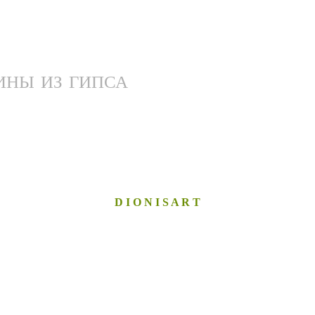
ИНЫ ИЗ ГИПСА
D I O N I S A R T