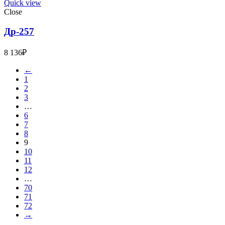
Quick view
Close
Др-257
8 136
₽
←
1
2
3
…
6
7
8
9
10
11
12
…
70
71
72
→