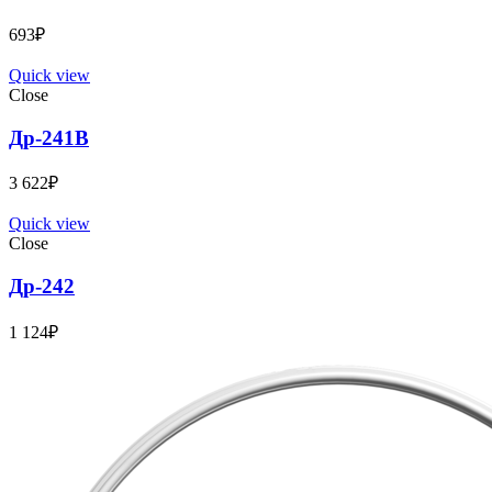
693
₽
Quick view
Close
Др-241B
3 622
₽
Quick view
Close
Др-242
1 124
₽