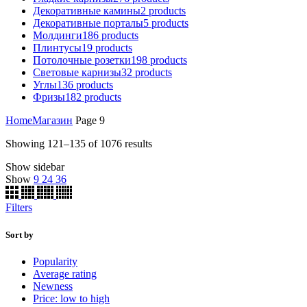
Декоративные камины
2
products
Декоративные порталы
5
products
Молдинги
186
products
Плинтусы
19
products
Потолочные розетки
198
products
Световые карнизы
32
products
Углы
136
products
Фризы
182
products
Home
Магазин
Page 9
Showing 121–135 of 1076 results
Show sidebar
Show
9
24
36
Filters
Sort by
Popularity
Average rating
Newness
Price: low to high