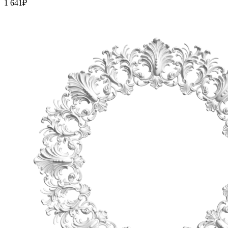
1 641
₽