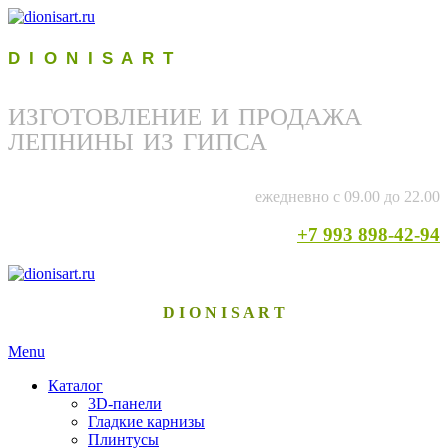
D I O N I S A R T
ИЗГОТОВЛЕНИЕ И ПРОДАЖА
ЛЕПНИНЫ ИЗ ГИПСА
ежедневно с 09.00 до 22.00
+7 993 898-42-94
D I O N I S A R T
Menu
Каталог
3D-панели
Гладкие карнизы
Плинтусы