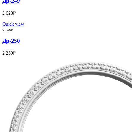
Др-249
2 628
₽
Quick view
Close
Др-250
2 239
₽