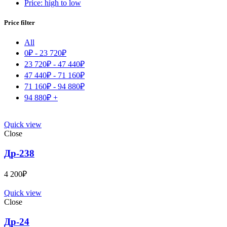
Price: high to low
Price filter
All
0
₽
-
23 720
₽
23 720
₽
-
47 440
₽
47 440
₽
-
71 160
₽
71 160
₽
-
94 880
₽
94 880
₽
+
Quick view
Close
Др-238
4 200
₽
Quick view
Close
Др-24