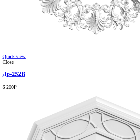
Quick view
Close
Др-252В
6 200
₽