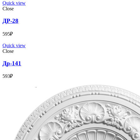
Quick view
Close
ДР-28
595
₽
Quick view
Close
Др-141
593
₽