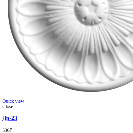
Quick view
Close
Др-23
536
₽