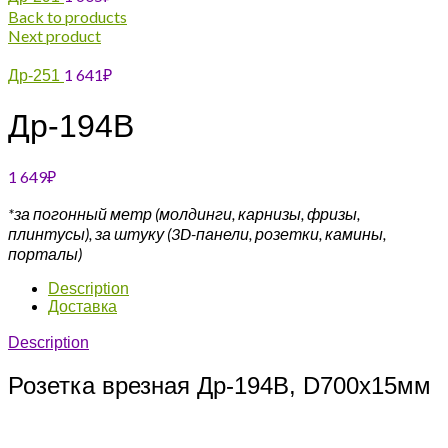
Back to products
Next product
1 641
₽
Др-251
Др-194В
1 649
₽
*за погонный метр (молдинги, карнизы, фризы,
плинтусы),
за штуку (3D-панели, розетки, камины,
порталы)
Description
Доставка
Description
Розетка врезная Др-194В, D700x15мм