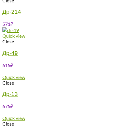
Close
Др-214
571
₽
Quick view
Close
Др-49
615
₽
Quick view
Close
Др-13
675
₽
Quick view
Close