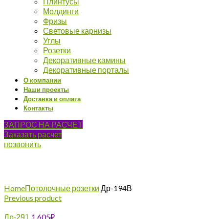
Плинтусы
Молдинги
Фризы
Световые карнизы
Углы
Розетки
Декоративные камины
Декоративные порталы
О компании
Наши проекты
Доставка и оплата
Контакты
ЗАПРОС НА РАСЧЕТ
Заказать расчет
позвонить
Click to enlarge
Home
Потолочные розетки
Др-194В
Previous product
1 605
₽
Др-291