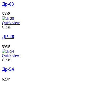
Др-83
530
₽
Quick view
Close
ДР-28
595
₽
Quick view
Close
Др-54
623
₽