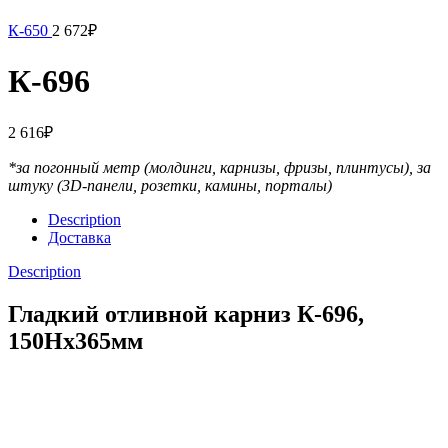
К-650
2 672
₽
К-696
2 616
₽
*за погонный метр (молдинги, карнизы, фризы, плинтусы),
за
штуку (3D-панели, розетки, камины, порталы)
Description
Доставка
Description
Гладкий отливной карниз К-696,
150Нх365мм