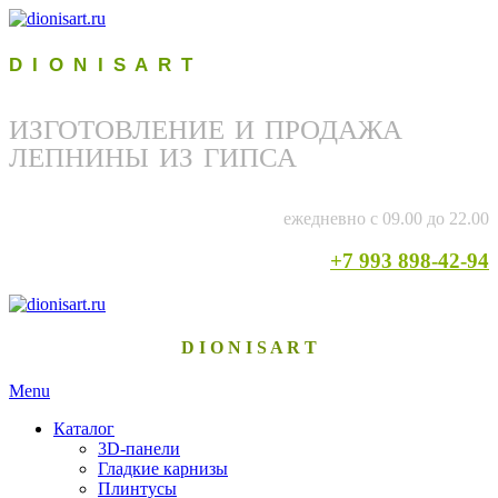
D I O N I S A R T
ИЗГОТОВЛЕНИЕ И ПРОДАЖА
ЛЕПНИНЫ ИЗ ГИПСА
ежедневно с 09.00 до 22.00
+7 993 898-42-94
D I O N I S A R T
Menu
Каталог
3D-панели
Гладкие карнизы
Плинтусы