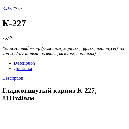
К-26
773
₽
К-227
757
₽
*за погонный метр (молдинги, карнизы, фризы, плинтусы),
за
штуку (3D-панели, розетки, камины, порталы)
Description
Доставка
Description
Гладкотянутый карниз К-227,
81Hx40мм