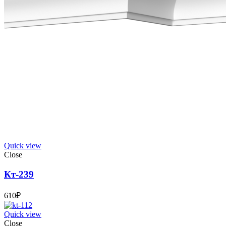
Quick view
Close
Кт-239
610
₽
Quick view
Close