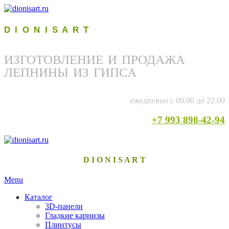
D I O N I S A R T
ИЗГОТОВЛЕНИЕ И ПРОДАЖА
ЛЕПНИНЫ ИЗ ГИПСА
ежедневно с 09.00 до 22.00
+7 993 898-42-94
D I O N I S A R T
Menu
Каталог
3D-панели
Гладкие карнизы
Плинтусы