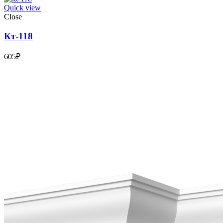
Quick view
Close
Кт-118
605
₽