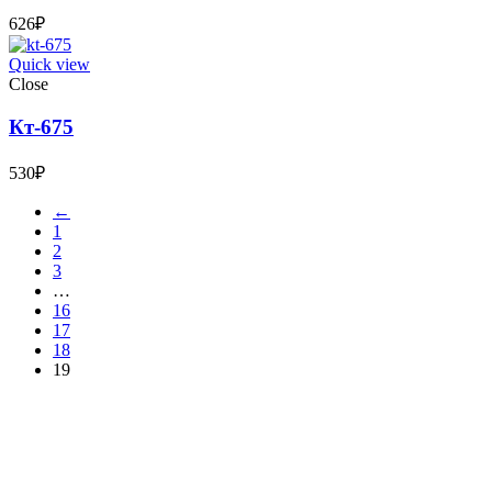
626
₽
Quick view
Close
Кт-675
530
₽
←
1
2
3
…
16
17
18
19