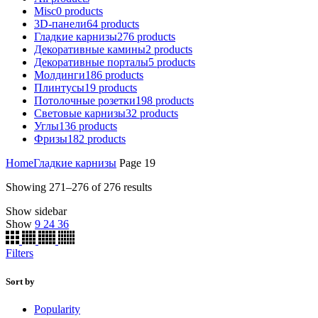
Misc
0
products
3D-панели
64
products
Гладкие карнизы
276
products
Декоративные камины
2
products
Декоративные порталы
5
products
Молдинги
186
products
Плинтусы
19
products
Потолочные розетки
198
products
Световые карнизы
32
products
Углы
136
products
Фризы
182
products
Home
Гладкие карнизы
Page 19
Showing 271–276 of 276 results
Show sidebar
Show
9
24
36
Filters
Sort by
Popularity