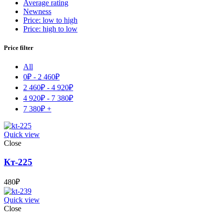
Average rating
Newness
Price: low to high
Price: high to low
Price filter
All
0
₽
-
2 460
₽
2 460
₽
-
4 920
₽
4 920
₽
-
7 380
₽
7 380
₽
+
Quick view
Close
Кт-225
480
₽
Quick view
Close