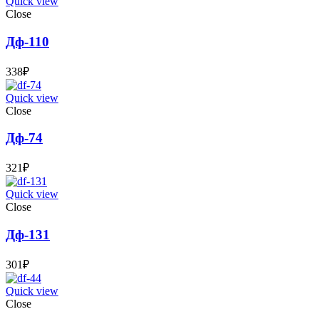
Quick view
Close
Дф-110
338
₽
Quick view
Close
Дф-74
321
₽
Quick view
Close
Дф-131
301
₽
Quick view
Close