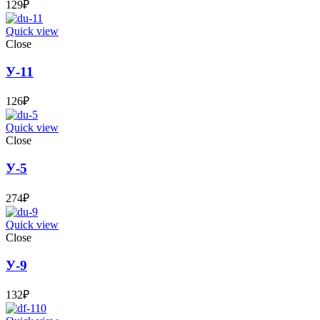
129
₽
Quick view
Close
У-11
126
₽
Quick view
Close
У-5
274
₽
Quick view
Close
У-9
132
₽