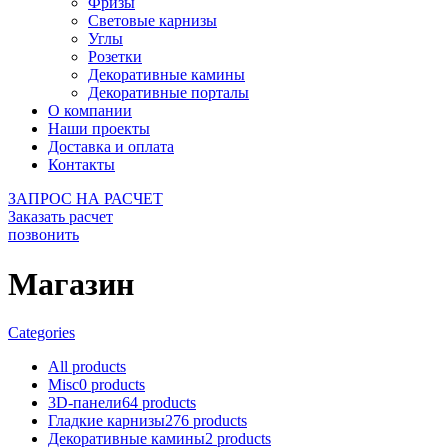
Фризы
Световые карнизы
Углы
Розетки
Декоративные камины
Декоративные порталы
О компании
Наши проекты
Доставка и оплата
Контакты
ЗАПРОС НА РАСЧЕТ
Заказать расчет
позвонить
Магазин
Categories
All
products
Misc
0
products
3D-панели
64
products
Гладкие карнизы
276
products
Декоративные камины
2
products