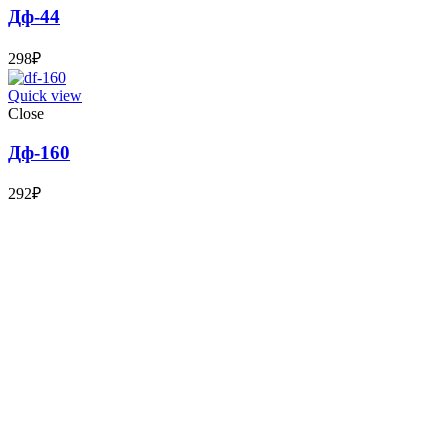
Дф-44
298
₽
Quick view
Close
Дф-160
292
₽