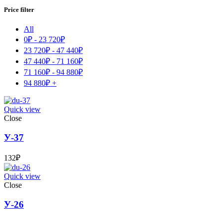
Price filter
All
0
₽
-
23 720
₽
23 720
₽
-
47 440
₽
47 440
₽
-
71 160
₽
71 160
₽
-
94 880
₽
94 880
₽
+
Quick view
Close
У-37
132
₽
Quick view
Close
У-26