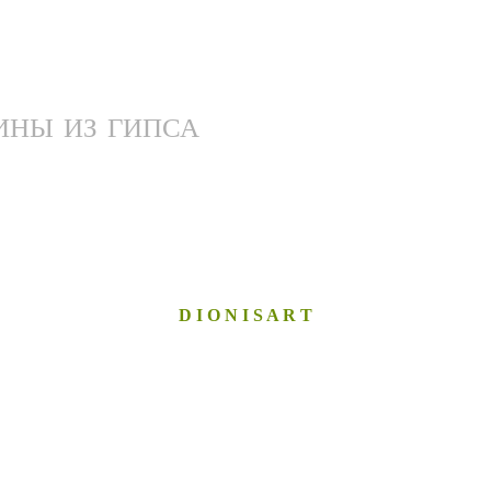
ИНЫ ИЗ ГИПСА
D I O N I S A R T