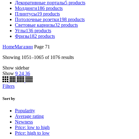
Декоративные порталы
5
products
Молдинги
186
products
Плинтусы
19
products
Потолочные розетки
198
products
Световые карнизы
32
products
Углы
136
products
Фризы
182
products
Home
Магазин
Page 71
Showing 1051–1065 of 1076 results
Show sidebar
Show
9
24
36
Filters
Sort by
Popularity
Average rating
Newness
Price: low to high
Price: high to low