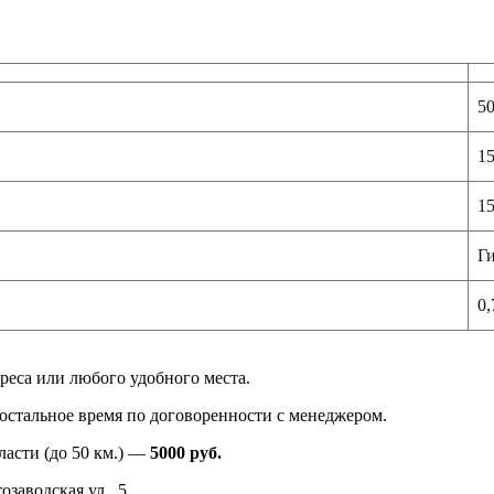
5
1
15
Ги
0,
реса или любого удобного места.
в остальное время по договоренности с менеджером.
ласти (до 50 км.) —
5000
руб.
заводская ул., 5.