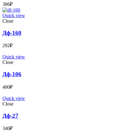
386
₽
Quick view
Close
Дф-160
292
₽
Quick view
Close
Дф-106
400
₽
Quick view
Close
Дф-27
340
₽