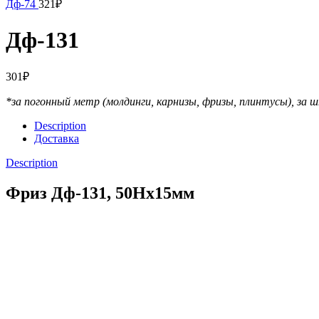
Дф-74
321
₽
Дф-131
301
₽
*за погонный метр (молдинги, карнизы, фризы, плинтусы),
за ш
Description
Доставка
Description
Фриз Дф-131, 50Hx15мм