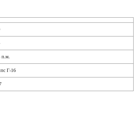
0
5
 п.м.
пс Г-16
7