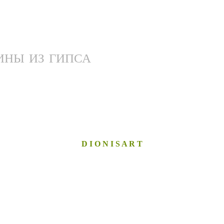
ИНЫ ИЗ ГИПСА
D I O N I S A R T