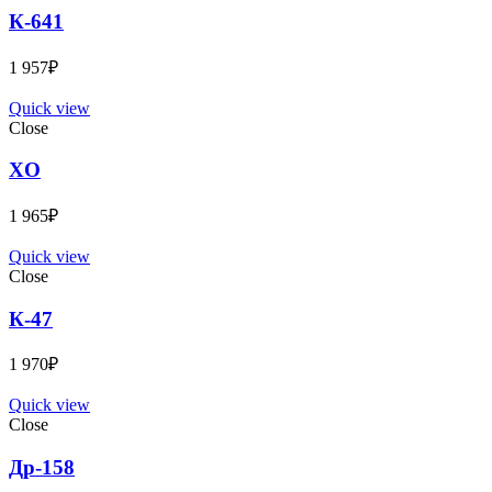
К-641
1 957
₽
Quick view
Close
XO
1 965
₽
Quick view
Close
К-47
1 970
₽
Quick view
Close
Др-158