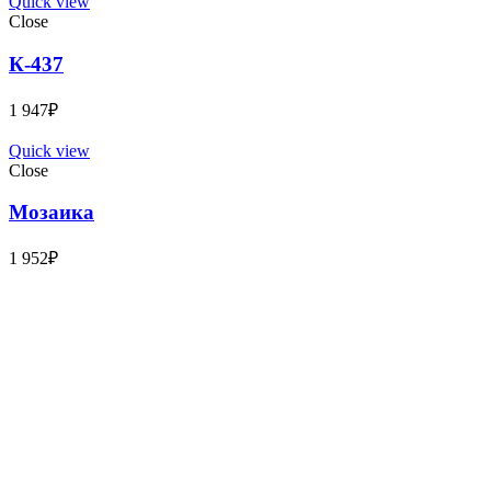
Quick view
Close
К-437
1 947
₽
Quick view
Close
Мозаика
1 952
₽