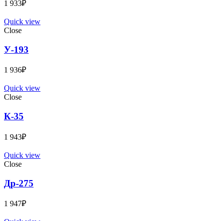
1 933
₽
Quick view
Close
У-193
1 936
₽
Quick view
Close
К-35
1 943
₽
Quick view
Close
Др-275
1 947
₽