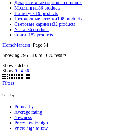
Декоративные порталы
5
products
Молдинги
186
products
Плинтусы
19
products
Потолочные розетки
198
products
Световые карнизы
32
products
Углы
136
products
Фризы
182
products
Home
Магазин
Page 54
Showing 796–810 of 1076 results
Show sidebar
Show
9
24
36
Filters
Sort by
Popularity
Average rating
Newness
Price: low to high
Price: high to low