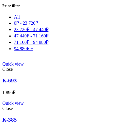
Price filter
All
0
₽
-
23 720
₽
23 720
₽
-
47 440
₽
47 440
₽
-
71 160
₽
71 160
₽
-
94 880
₽
94 880
₽
+
Quick view
Close
К-693
1 896
₽
Quick view
Close
К-385