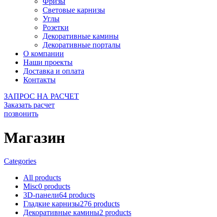
Фризы
Световые карнизы
Углы
Розетки
Декоративные камины
Декоративные порталы
О компании
Наши проекты
Доставка и оплата
Контакты
ЗАПРОС НА РАСЧЕТ
Заказать расчет
позвонить
Магазин
Categories
All
products
Misc
0
products
3D-панели
64
products
Гладкие карнизы
276
products
Декоративные камины
2
products