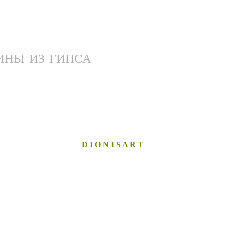
ИНЫ ИЗ ГИПСА
D I O N I S A R T