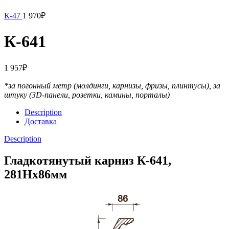
К-47
1 970
₽
К-641
1 957
₽
*за погонный метр (молдинги, карнизы, фризы, плинтусы),
за
штуку (3D-панели, розетки, камины, порталы)
Description
Доставка
Description
Гладкотянутый карниз К-641,
281Нх86мм