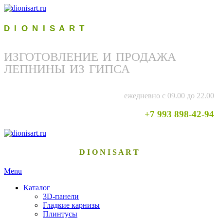
D I O N I S A R T
ИЗГОТОВЛЕНИЕ И ПРОДАЖА
ЛЕПНИНЫ ИЗ ГИПСА
ежедневно с 09.00 до 22.00
+7 993 898-42-94
D I O N I S A R T
Menu
Каталог
3D-панели
Гладкие карнизы
Плинтусы