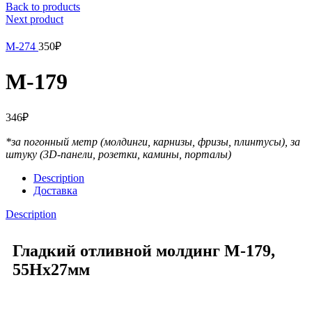
Back to products
Next product
М-274
350
₽
М-179
346
₽
*за погонный метр (молдинги, карнизы, фризы, плинтусы),
за
штуку (3D-панели, розетки, камины, порталы)
Description
Доставка
Description
Гладкий отливной молдинг М-179,
55Hx27мм