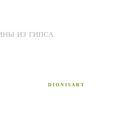
ИНЫ ИЗ ГИПСА
D I O N I S A R T