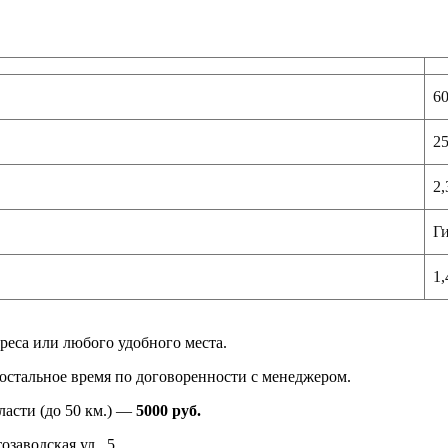
6
2
2,
Ги
1,
реса или любого удобного места.
в остальное время по договоренности с менеджером.
ласти (до 50 км.) —
5000
руб.
заводская ул., 5.