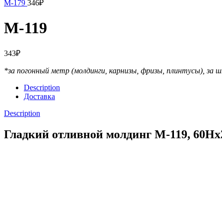
М-179
346
₽
М-119
343
₽
*за погонный метр (молдинги, карнизы, фризы, плинтусы),
за ш
Description
Доставка
Description
Гладкий отливной молдинг М-119, 60H