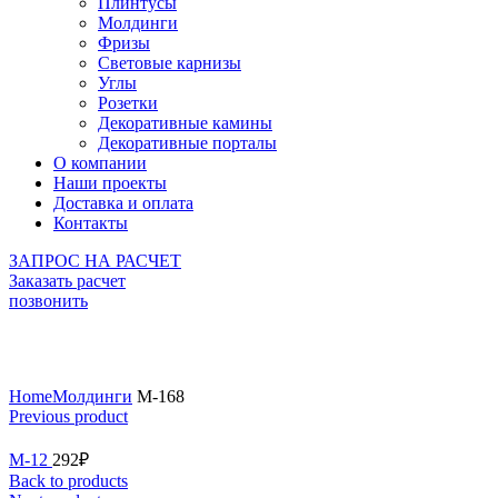
Плинтусы
Молдинги
Фризы
Световые карнизы
Углы
Розетки
Декоративные камины
Декоративные порталы
О компании
Наши проекты
Доставка и оплата
Контакты
ЗАПРОС НА РАСЧЕТ
Заказать расчет
позвонить
Click to enlarge
Home
Молдинги
М-168
Previous product
М-12
292
₽
Back to products