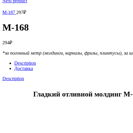
Next product
М-187
297
₽
М-168
294
₽
*за погонный метр (молдинги, карнизы, фризы, плинтусы),
за ш
Description
Доставка
Description
Гладкий отливной молдинг М-