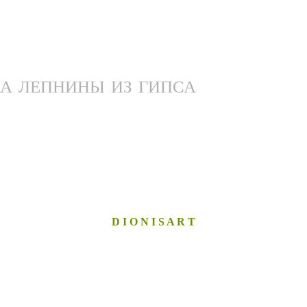
А ЛЕПНИНЫ ИЗ ГИПСА
D I O N I S A R T