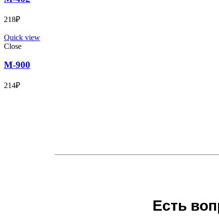
218
₽
Quick view
Close
М-900
214
₽
Есть воп