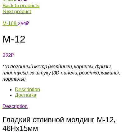
Back to products
Next product
294
₽
М-168
М-12
292
₽
*за погонный метр (молдинги, карнизы, фризы,
плинтусы),
за штуку (3D-панели, розетки, камины,
порталы)
Description
Доставка
Description
Гладкий отливной молдинг М-12,
46Hx15мм