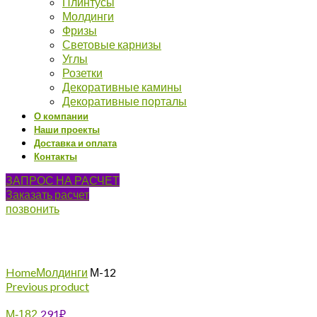
Плинтусы
Молдинги
Фризы
Световые карнизы
Углы
Розетки
Декоративные камины
Декоративные порталы
О компании
Наши проекты
Доставка и оплата
Контакты
ЗАПРОС НА РАСЧЕТ
Заказать расчет
позвонить
Click to enlarge
Home
Молдинги
М-12
Previous product
291
₽
М-182