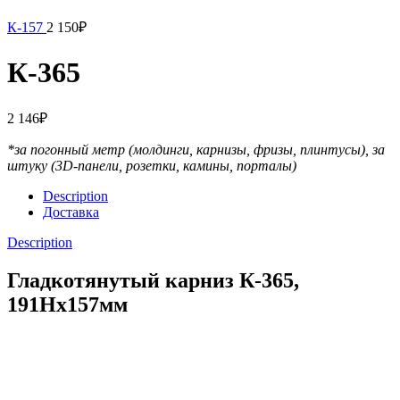
К-157
2 150
₽
К-365
2 146
₽
*за погонный метр (молдинги, карнизы, фризы, плинтусы),
за
штуку (3D-панели, розетки, камины, порталы)
Description
Доставка
Description
Гладкотянутый карниз К-365,
191Hx157мм