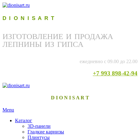
D I O N I S A R T
ИЗГОТОВЛЕНИЕ И ПРОДАЖА
ЛЕПНИНЫ ИЗ ГИПСА
ежедневно с 09.00 до 22.00
+7 993 898-42-94
D I O N I S A R T
Menu
Каталог
3D-панели
Гладкие карнизы
Плинтусы