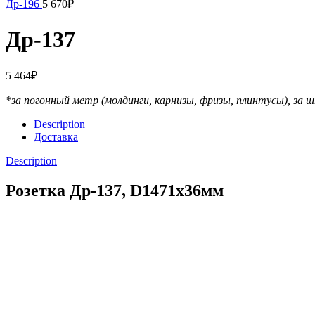
Др-196
5 670
₽
Др-137
5 464
₽
*за погонный метр (молдинги, карнизы, фризы, плинтусы),
за ш
Description
Доставка
Description
Розетка Др-137, D1471x36мм