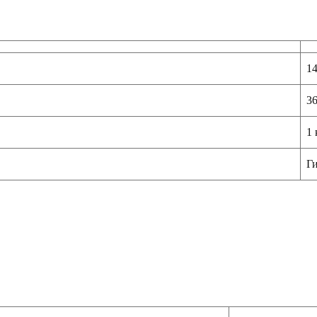
1
3
1 
Ги