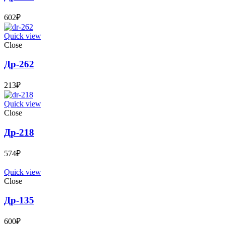
602
₽
Quick view
Close
Др-262
213
₽
Quick view
Close
Др-218
574
₽
Quick view
Close
Др-135
600
₽