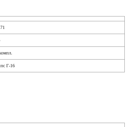
471
6
компл.
пс Г-16