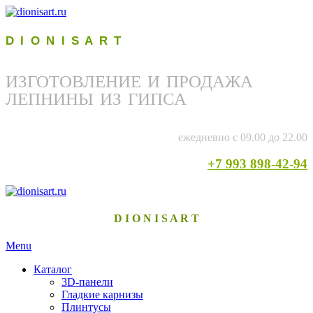
D I O N I S A R T
ИЗГОТОВЛЕНИЕ И ПРОДАЖА
ЛЕПНИНЫ ИЗ ГИПСА
ежедневно с 09.00 до 22.00
+7 993 898-42-94
D I O N I S A R T
Menu
Каталог
3D-панели
Гладкие карнизы
Плинтусы