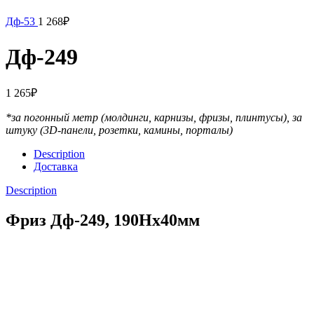
Дф-53
1 268
₽
Дф-249
1 265
₽
*за погонный метр (молдинги, карнизы, фризы, плинтусы),
за
штуку (3D-панели, розетки, камины, порталы)
Description
Доставка
Description
Фриз Дф-249, 190Нх40мм