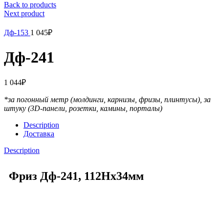
Back to products
Next product
Дф-153
1 045
₽
Дф-241
1 044
₽
*за погонный метр (молдинги, карнизы, фризы, плинтусы),
за
штуку (3D-панели, розетки, камины, порталы)
Description
Доставка
Description
Фриз Дф-241, 112Нх34мм