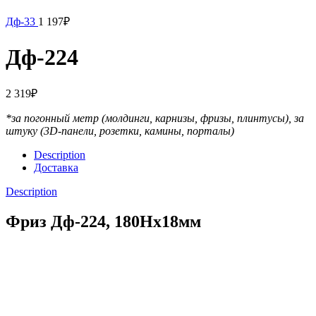
Дф-33
1 197
₽
Дф-224
2 319
₽
*за погонный метр (молдинги, карнизы, фризы, плинтусы),
за
штуку (3D-панели, розетки, камины, порталы)
Description
Доставка
Description
Фриз Дф-224, 180Hx18мм