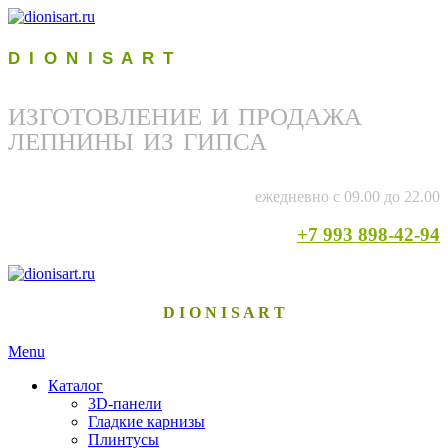
D I O N I S A R T
ИЗГОТОВЛЕНИЕ И ПРОДАЖА
ЛЕПНИНЫ ИЗ ГИПСА
ежедневно с 09.00 до 22.00
+7 993 898-42-94
D I O N I S A R T
Menu
Каталог
3D-панели
Гладкие карнизы
Плинтусы