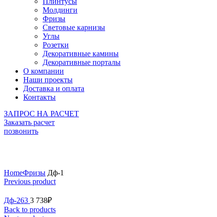
Плинтусы
Молдинги
Фризы
Световые карнизы
Углы
Розетки
Декоративные камины
Декоративные порталы
О компании
Наши проекты
Доставка и оплата
Контакты
ЗАПРОС НА РАСЧЕТ
Заказать расчет
позвонить
Click to enlarge
Home
Фризы
Дф-1
Previous product
Дф-263
3 738
₽
Back to products