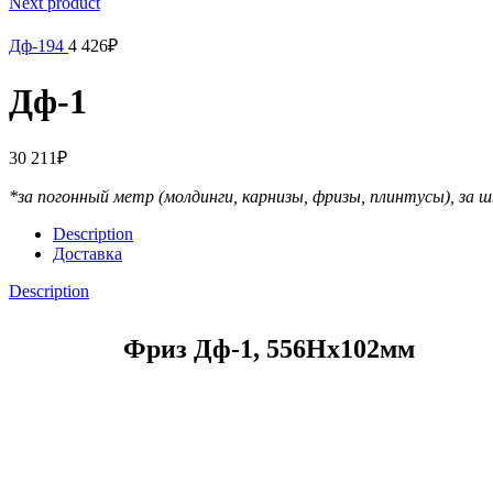
Next product
Дф-194
4 426
₽
Дф-1
30 211
₽
*за погонный метр (молдинги, карнизы, фризы, плинтусы),
за ш
Description
Доставка
Description
Фриз Дф-1, 556Нх102мм