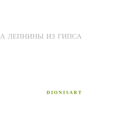
А ЛЕПНИНЫ ИЗ ГИПСА
D I O N I S A R T