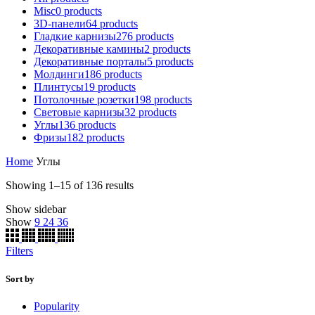
Misc
0
products
3D-панели
64
products
Гладкие карнизы
276
products
Декоративные камины
2
products
Декоративные порталы
5
products
Молдинги
186
products
Плинтусы
19
products
Потолочные розетки
198
products
Световые карнизы
32
products
Углы
136
products
Фризы
182
products
Home
Углы
Showing 1–15 of 136 results
Show sidebar
Show
9
24
36
Filters
Sort by
Popularity