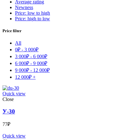
Average rating
Newness
Price: low to high
Price: high to low
Price filter
All
0
₽
-
3 000
₽
3 000
₽
-
6 000
₽
6 000
₽
-
9 000
₽
9 000
₽
-
12 000
₽
12 000
₽
+
Quick view
Close
У-30
77
₽
Quick view