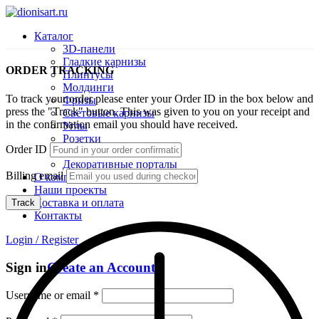
Каталог
3D-панели
Гладкие карнизы
ORDER TRACKING
Плинтусы
Молдинги
To track your order please enter your Order ID in the box below and
Фризы
press the "Track" button. This was given to you on your receipt and
Световые карнизы
in the confirmation email you should have received.
Углы
Розетки
Order ID
Декоративные камины
Декоративные порталы
Billing email
О компании
Наши проекты
Доставка и оплата
Track
Контакты
Login / Register
Sign in
Create an Account
Username or email
*