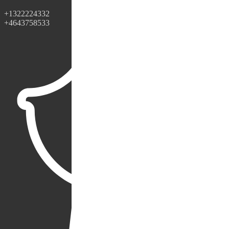
+1322224332
+4643758533