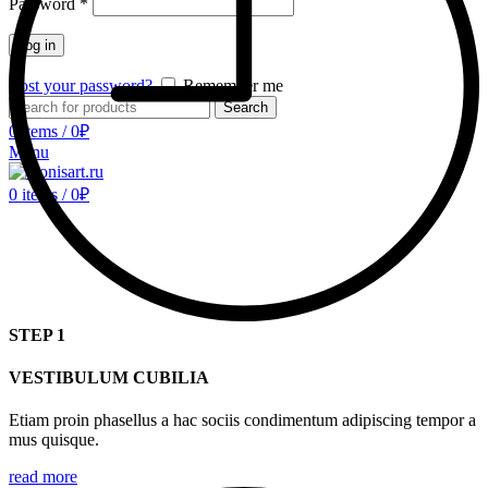
Password
*
Log in
Lost your password?
Remember me
Search
0
items
/
0
₽
Menu
0
items
/
0
₽
STEP 1
VESTIBULUM CUBILIA
Etiam proin phasellus a hac sociis condimentum adipiscing tempor a
mus quisque.
read more