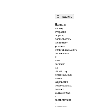
Нажимая
кнопку
отправки
формы,
пользователь
принимает
условия
пользовательского
соглашения
и
дает
согласие
на
обработку
персональных
данных.
Обработка
персональных
данных
выполняется
в
соответствии
с
политикой