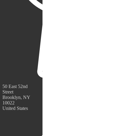
50 East 52nd
Street
Brooklyn, NY
10022
United States