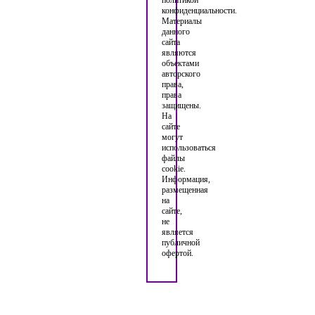
конфиденциальности.
Материалы
данного
сайта
являются
объектами
авторского
права,
права
защищены.
На
сайте
могут
использоваться
файлы
cookie.
Информация,
размещенная
на
сайте,
не
является
публичной
офертой.