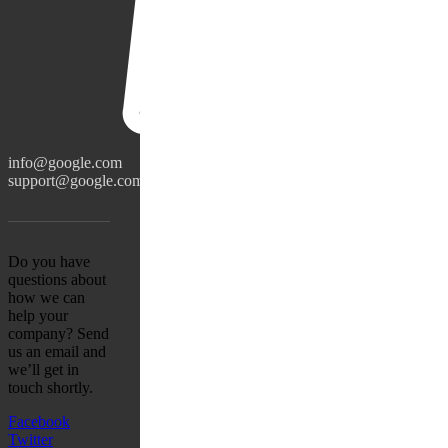
info@google.com
support@google.com
Do you have
questions about
how we can
help your
company? Send
us an email and
we’ll get in
touch shortly.
Facebook
Twitter