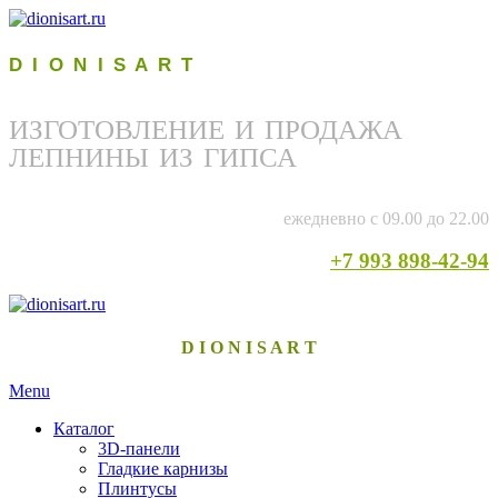
D I O N I S A R T
ИЗГОТОВЛЕНИЕ И ПРОДАЖА
ЛЕПНИНЫ ИЗ ГИПСА
ежедневно с 09.00 до 22.00
+7 993 898-42-94
D I O N I S A R T
Menu
Каталог
3D-панели
Гладкие карнизы
Плинтусы