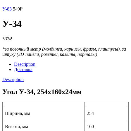
У-83
549
₽
У-34
532
₽
*за погонный метр (молдинги, карнизы, фризы, плинтусы),
за
штуку (3D-панели, розетки, камины, порталы)
Description
Доставка
Description
Угол У-34, 254x160x24мм
Ширина, мм
254
Высота, мм
160