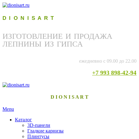
D I O N I S A R T
ИЗГОТОВЛЕНИЕ И ПРОДАЖА
ЛЕПНИНЫ ИЗ ГИПСА
ежедневно с 09.00 до 22.00
+7 993 898-42-94
D I O N I S A R T
Menu
Каталог
3D-панели
Гладкие карнизы
Плинтусы