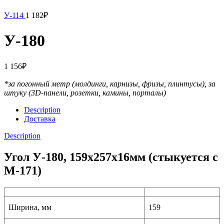
У-114
1 182
₽
У-180
1 156
₽
*за погонный метр (молдинги, карнизы, фризы, плинтусы),
за
штуку (3D-панели, розетки, камины, порталы)
Description
Доставка
Description
Угол У-180, 159х257х16мм (стыкуется с
М-171)
Ширина, мм
159