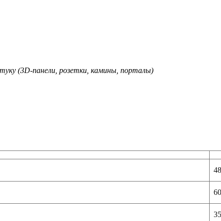
туку (3D-панели, розетки, камины, порталы)
4
6
3