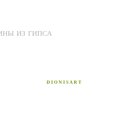
ИНЫ ИЗ ГИПСА
D I O N I S A R T