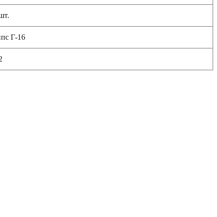
шт.
пс Г-16
2