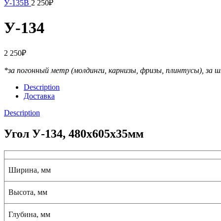
У-135B
2 250
₽
У-134
2 250
₽
*за погонный метр (молдинги, карнизы, фризы, плинтусы),
за ш
Description
Доставка
Description
Угол У-134, 480x605x35мм
Ширина, мм
Высота, мм
Глубина, мм