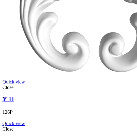
Quick view
Close
У-11
126
₽
Quick view
Close