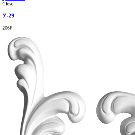
Close
У-29
206
₽