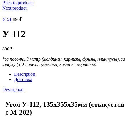
Back to products
Next product
У-51
896
₽
У-112
890
₽
*за погонный метр (молдинги, карнизы, фризы, плинтусы),
за
штуку (3D-панели, розетки, камины, порталы)
Description
Доставка
Description
Угол У-112, 135x355x35мм (стыкуется
с М-202)