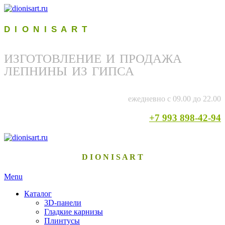
D I O N I S A R T
ИЗГОТОВЛЕНИЕ И ПРОДАЖА
ЛЕПНИНЫ ИЗ ГИПСА
ежедневно с 09.00 до 22.00
+7 993 898-42-94
D I O N I S A R T
Menu
Каталог
3D-панели
Гладкие карнизы
Плинтусы