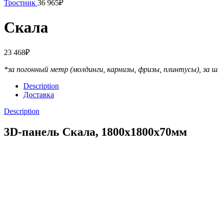
Тростник
36 965
₽
Скала
23 468
₽
*за погонный метр (молдинги, карнизы, фризы, плинтусы),
за ш
Description
Доставка
Description
3D-панель Скала, 1800х1800х70мм