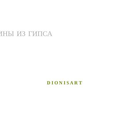
ИНЫ ИЗ ГИПСА
D I O N I S A R T