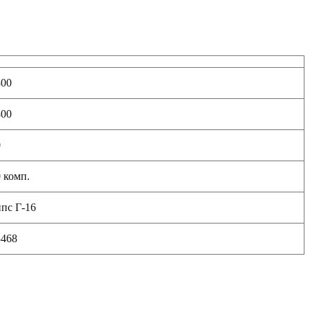
800
800
0
 комп.
пс Г-16
3468