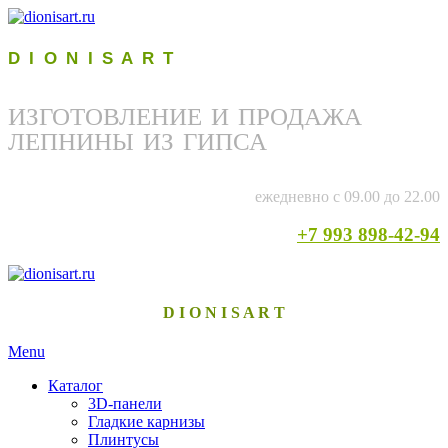
D I O N I S A R T
ИЗГОТОВЛЕНИЕ И ПРОДАЖА
ЛЕПНИНЫ ИЗ ГИПСА
ежедневно с 09.00 до 22.00
+7 993 898-42-94
D I O N I S A R T
Menu
Каталог
3D-панели
Гладкие карнизы
Плинтусы