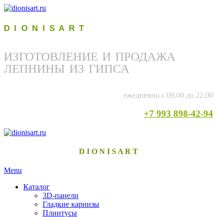
D I O N I S A R T
ИЗГОТОВЛЕНИЕ И ПРОДАЖА
ЛЕПНИНЫ ИЗ ГИПСА
ежедневно с 09.00 до 22.00
+7 993 898-42-94
D I O N I S A R T
Menu
Каталог
3D-панели
Гладкие карнизы
Плинтусы