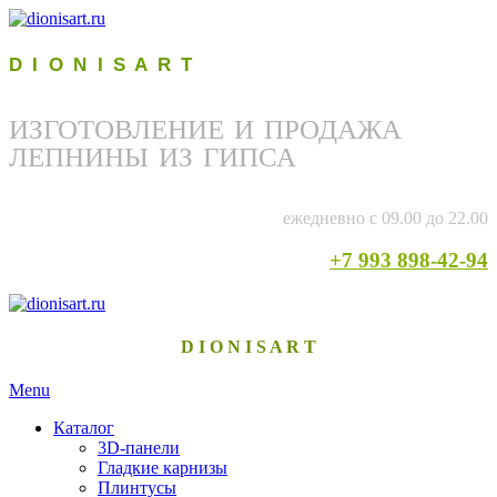
D I O N I S A R T
ИЗГОТОВЛЕНИЕ И ПРОДАЖА
ЛЕПНИНЫ ИЗ ГИПСА
ежедневно с 09.00 до 22.00
+7 993 898-42-94
D I O N I S A R T
Menu
Каталог
3D-панели
Гладкие карнизы
Плинтусы