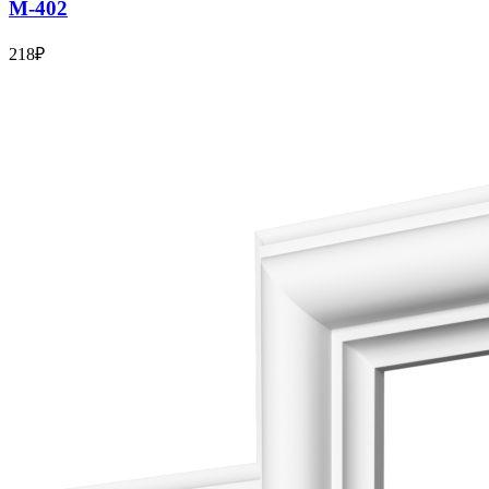
М-402
218
₽