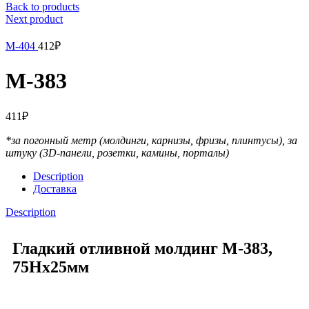
Back to products
Next product
М-404
412
₽
М-383
411
₽
*за погонный метр (молдинги, карнизы, фризы, плинтусы),
за
штуку (3D-панели, розетки, камины, порталы)
Description
Доставка
Description
Гладкий отливной молдинг М-383,
75Hx25мм