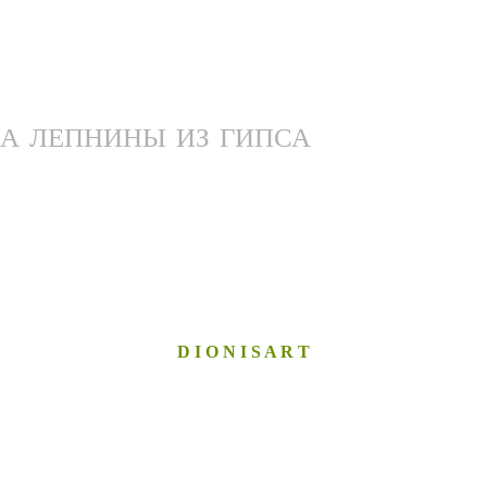
А ЛЕПНИНЫ ИЗ ГИПСА
D I O N I S A R T