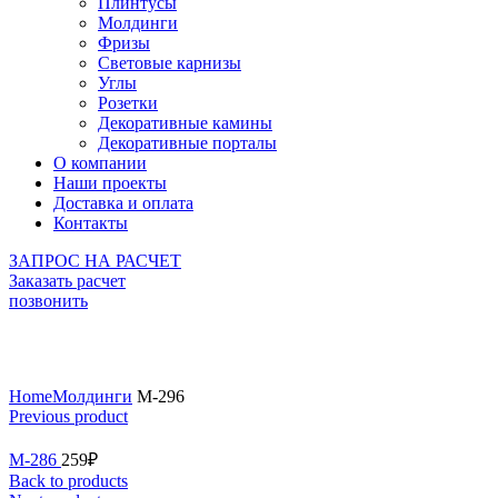
Плинтусы
Молдинги
Фризы
Световые карнизы
Углы
Розетки
Декоративные камины
Декоративные порталы
О компании
Наши проекты
Доставка и оплата
Контакты
ЗАПРОС НА РАСЧЕТ
Заказать расчет
позвонить
Click to enlarge
Home
Молдинги
М-296
Previous product
М-286
259
₽
Back to products