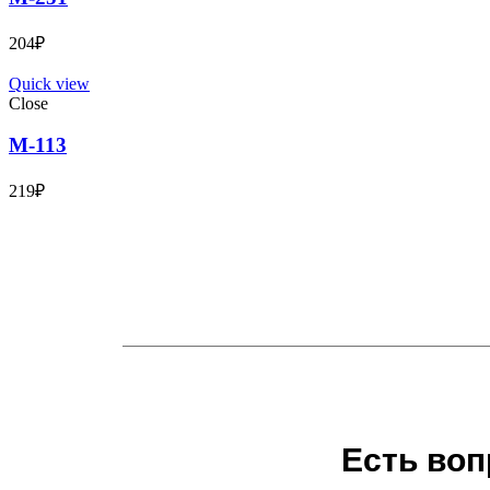
204
₽
Quick view
Close
М-113
219
₽
Есть воп