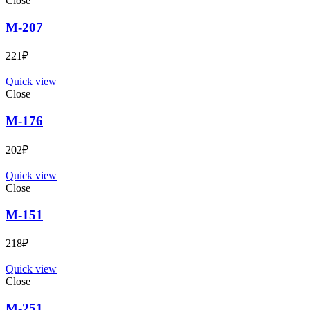
Close
М-207
221
₽
Quick view
Close
М-176
202
₽
Quick view
Close
М-151
218
₽
Quick view
Close
М-251