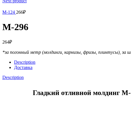
Next product
М-124
266
₽
М-296
264
₽
*за погонный метр (молдинги, карнизы, фризы, плинтусы),
за ш
Description
Доставка
Description
Гладкий отливной молдинг М-