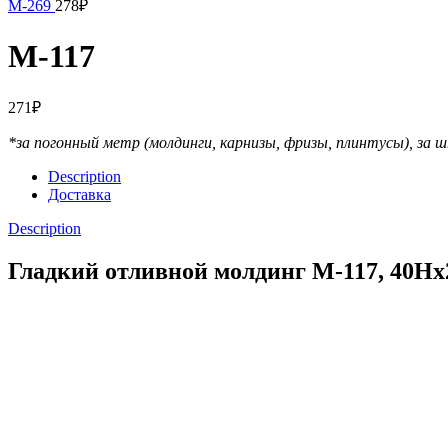
М-269
278
₽
М-117
271
₽
*за погонный метр (молдинги, карнизы, фризы, плинтусы),
за ш
Description
Доставка
Description
Гладкий отливной молдинг М-117, 40H