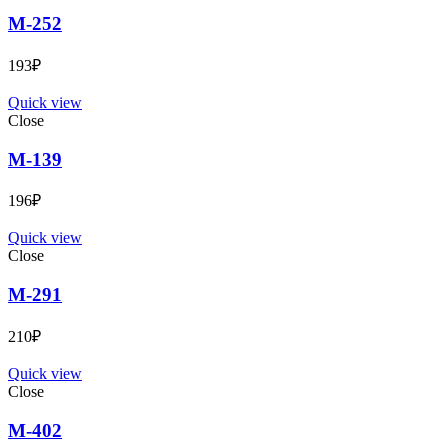
М-252
193
₽
Quick view
Close
М-139
196
₽
Quick view
Close
М-291
210
₽
Quick view
Close
М-402