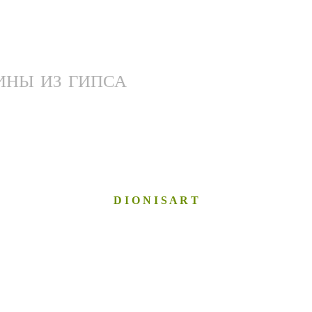
ИНЫ ИЗ ГИПСА
D I O N I S A R T