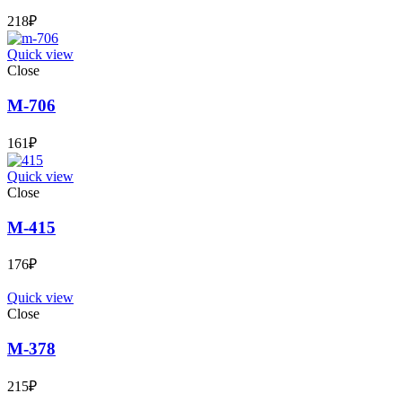
218
₽
Quick view
Close
М-706
161
₽
Quick view
Close
М-415
176
₽
Quick view
Close
М-378
215
₽