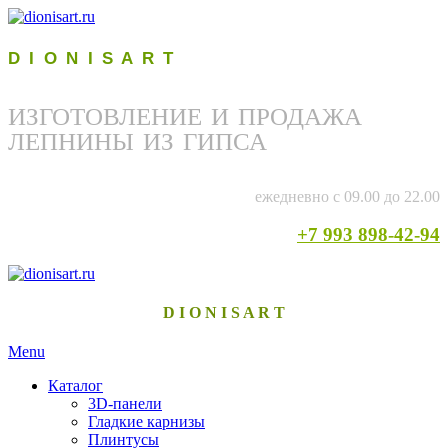
D I O N I S A R T
ИЗГОТОВЛЕНИЕ И ПРОДАЖА
ЛЕПНИНЫ ИЗ ГИПСА
ежедневно с 09.00 до 22.00
+7 993 898-42-94
D I O N I S A R T
Menu
Каталог
3D-панели
Гладкие карнизы
Плинтусы