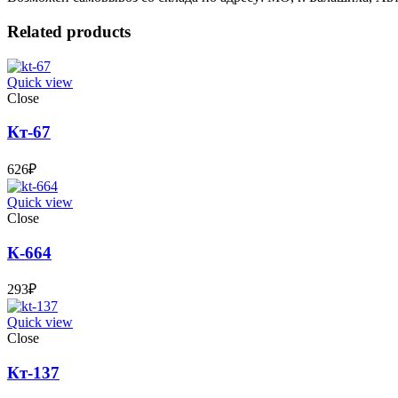
Related products
Quick view
Close
Кт-67
626
₽
Quick view
Close
К-664
293
₽
Quick view
Close
Кт-137