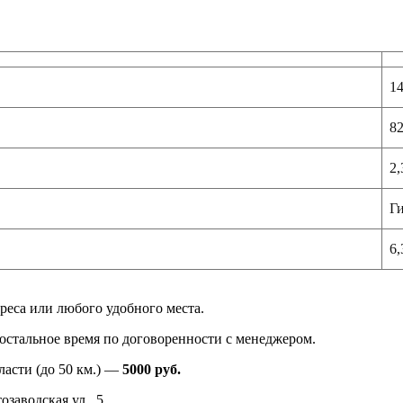
1
8
2,
Ги
6,
реса или любого удобного места.
в остальное время по договоренности с менеджером.
ласти (до 50 км.) —
5000
руб.
заводская ул., 5.