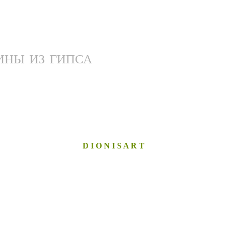
ИНЫ ИЗ ГИПСА
D I O N I S A R T