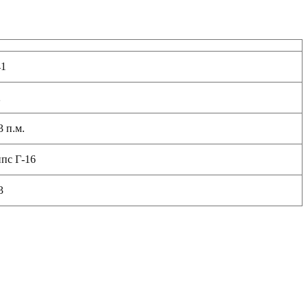
41
2
3 п.м.
пс Г-16
3