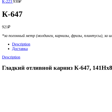
К-223
930
₽
К-647
921
₽
*за погонный метр (молдинги, карнизы, фризы, плинтусы),
за ш
Description
Доставка
Description
Гладкий отливной карниз К-647, 141Нх