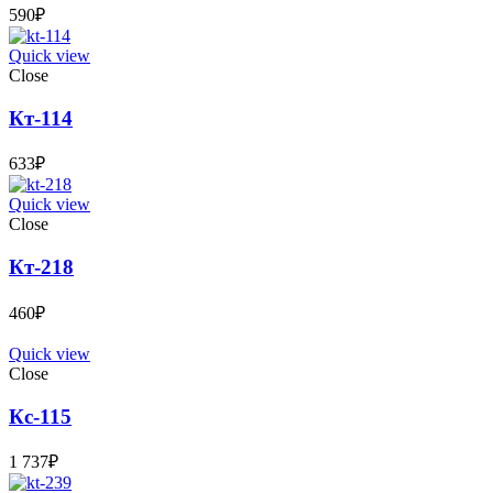
590
₽
Quick view
Close
Кт-114
633
₽
Quick view
Close
Кт-218
460
₽
Quick view
Close
Кс-115
1 737
₽