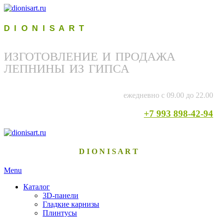
D I O N I S A R T
ИЗГОТОВЛЕНИЕ И ПРОДАЖА
ЛЕПНИНЫ ИЗ ГИПСА
ежедневно с 09.00 до 22.00
+7 993 898-42-94
D I O N I S A R T
Menu
Каталог
3D-панели
Гладкие карнизы
Плинтусы