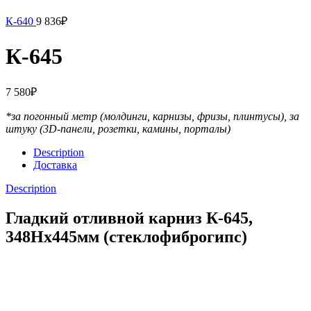
К-640
9 836
₽
К-645
7 580
₽
*за погонный метр (молдинги, карнизы, фризы, плинтусы),
за
штуку (3D-панели, розетки, камины, порталы)
Description
Доставка
Description
Гладкий отливной карниз К-645,
348Нх445мм (стеклофиброгипс)