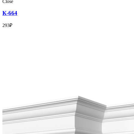
Close
К-664
293
₽