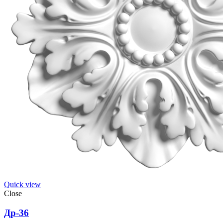
Quick view
Close
Др-36