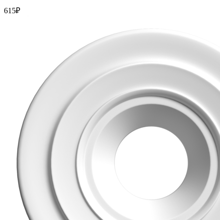
615
₽