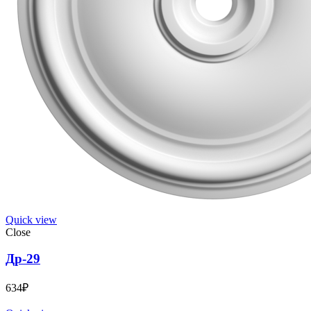
Quick view
Close
Др-29
634
₽