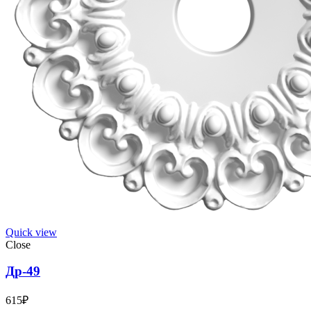
Quick view
Close
Др-49
615
₽