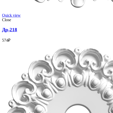
Quick view
Close
Др-218
574
₽