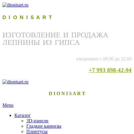
D I O N I S A R T
ИЗГОТОВЛЕНИЕ И ПРОДАЖА
ЛЕПНИНЫ ИЗ ГИПСА
ежедневно с 09.00 до 22.00
+7 993 898-42-94
D I O N I S A R T
Menu
Каталог
3D-панели
Гладкие карнизы
Плинтусы