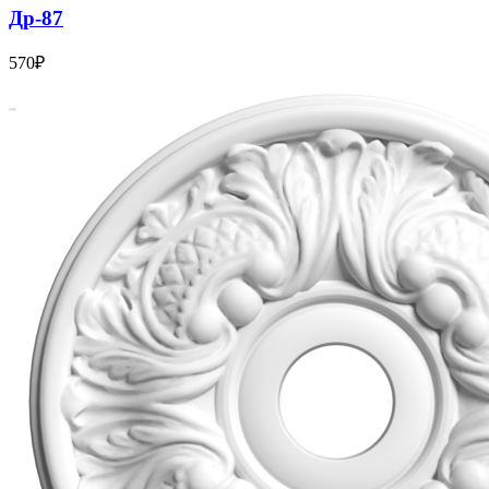
Др-87
570
₽