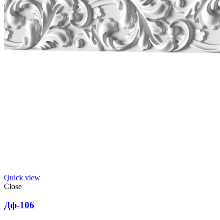
Quick view
Close
Дф-106