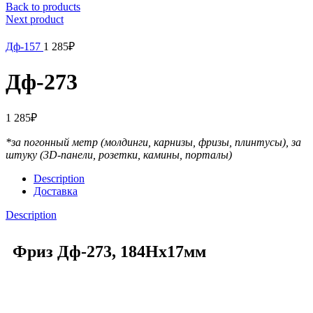
Back to products
Next product
Дф-157
1 285
₽
Дф-273
1 285
₽
*за погонный метр (молдинги, карнизы, фризы, плинтусы),
за
штуку (3D-панели, розетки, камины, порталы)
Description
Доставка
Description
Фриз Дф-273, 184Нх17мм