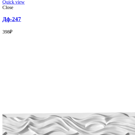
Quick view
Close
Дф-247
398
₽