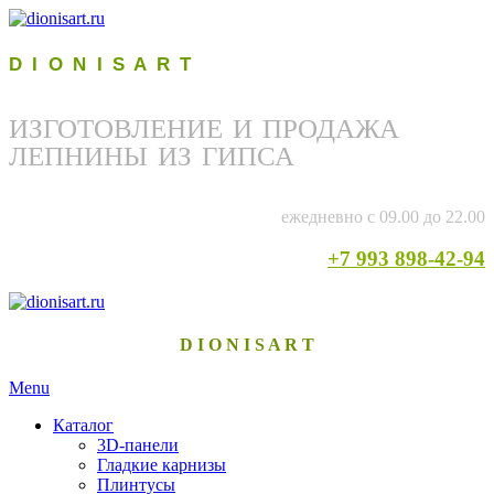
D I O N I S A R T
ИЗГОТОВЛЕНИЕ И ПРОДАЖА
ЛЕПНИНЫ ИЗ ГИПСА
ежедневно с 09.00 до 22.00
+7 993 898-42-94
D I O N I S A R T
Menu
Каталог
3D-панели
Гладкие карнизы
Плинтусы