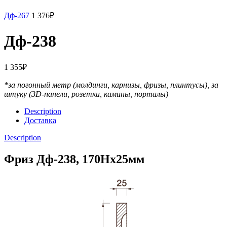
Дф-267
1 376
₽
Дф-238
1 355
₽
*за погонный метр (молдинги, карнизы, фризы, плинтусы),
за
штуку (3D-панели, розетки, камины, порталы)
Description
Доставка
Description
Фриз Дф-238, 170Нх25мм